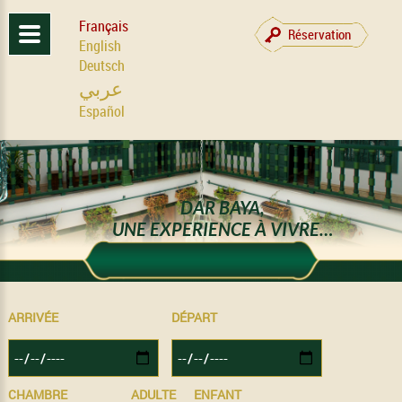
Français
Réservation
English
Deutsch
عربي
Español
DAR BAYA,
UNE EXPERIENCE À VIVRE…
ARRIVÉE
DÉPART
CHAMBRE
ADULTE
ENFANT