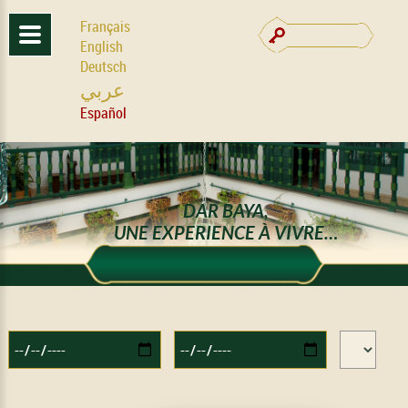
Français
English
Deutsch
عربي
Español
DAR BAYA,
UNE EXPERIENCE À VIVRE…