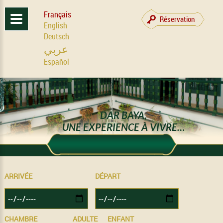
Français
Réservation
English
Deutsch
عربي
Español
DAR BAYA,
UNE EXPERIENCE À VIVRE…
ARRIVÉE
DÉPART
CHAMBRE
ADULTE
ENFANT