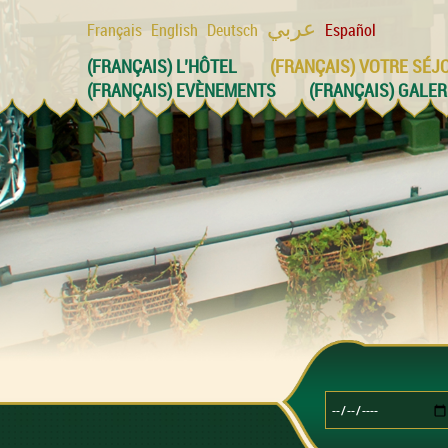
عربي
Français
English
Deutsch
Español
(FRANÇAIS) L’HÔTEL
(FRANÇAIS) VOTRE SÉJ
(FRANÇAIS) EVÈNEMENTS
(FRANÇAIS) GALER